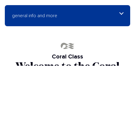
general info and more
Coral Class
Welcome to the Coral
Princess!
El Coral Princess, con más de 700 camarotes con balcón,
fue diseñado especialmente para navegar por el histórico
Canal de Panamá. No te pierdas el Bayou Café y
Steakhouse, que ofrece cocina de steakhouse clásica; reúne
a tus amigos para disfrutar de cócteles y la experiencia de
Movies Under the Stars® junto a la piscina o prueba algunos
exquisitos postres en el International Café.